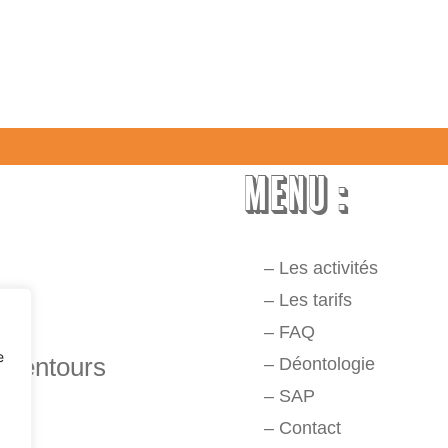
MENU :
–
Les activités
–
Les tarifs
–
FAQ
e
alentours
–
Déontologie
–
SAP
–
Contact