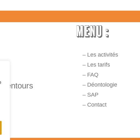
MENU :
–
Les activités
–
Les tarifs
–
FAQ
e
alentours
–
Déontologie
–
SAP
–
Contact